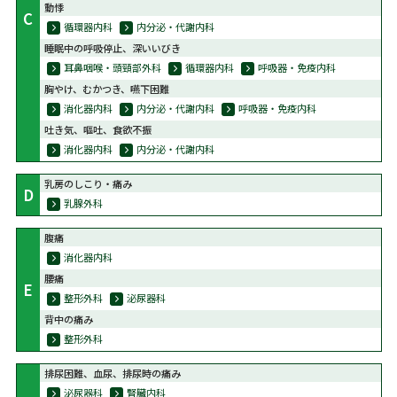
動悸
C
循環器内科
内分泌・代謝内科
睡眠中の呼吸停止、深いいびき
耳鼻咽喉・頭頸部外科
循環器内科
呼吸器・免疫内科
胸やけ、むかつき、嚥下困難
消化器内科
内分泌・代謝内科
呼吸器・免疫内科
吐き気、嘔吐、食欲不振
消化器内科
内分泌・代謝内科
乳房のしこり・痛み
D
乳腺外科
腹痛
消化器内科
腰痛
E
整形外科
泌尿器科
背中の痛み
整形外科
排尿困難、血尿、排尿時の痛み
泌尿器科
腎臓内科