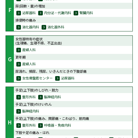
尿(回数・量)の増加
F
泌尿器科
内分泌・代謝内科
腎臓内科
排便時の痛み
消化器内科
消化器外科
女性器特有の症状
(生理痛、生理不順、不正出血)
産婦人科
更年期
G
産婦人科
尿漏れ、頻尿、残尿、いきんだときの下腹部痛
女性骨盤底センター
泌尿器科
手足(上下肢)のしびれ・脱力
整形外科
脳神経内科
手足(上下肢)のけいれん
脳神経内科
手足(上下肢)の痛み、関節痛・こわばり、筋肉痛
H
整形外科
呼吸器・免疫内科
下肢や足の痛み・はれ