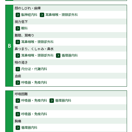
顔のしびれ・麻痺
脳神経内科
耳鼻咽喉・頭頸部外科
視力低下
眼科
難聴、耳鳴り
耳鼻咽喉・頭頸部外科
B
鼻つまり、くしゃみ・鼻水
耳鼻咽喉・頭頸部外科
循環器内科
喉の渇き
内分泌・代謝内科
血痰
呼吸器・免疫内科
呼吸困難
呼吸器・免疫内科
循環器内科
咳
呼吸器・免疫内科
胸痛
循環器内科