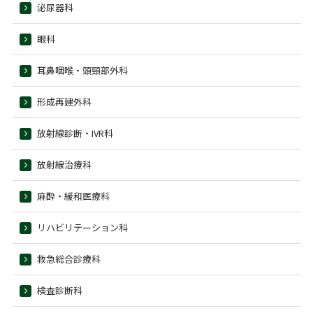
泌尿器科
眼科
耳鼻咽喉・頭頸部外科
形成再建外科
放射線診断・IVR科
放射線治療科
麻酔・緩和医療科
リハビリテーション科
救急総合診療科
検査診断科