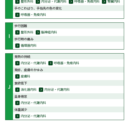
整形外科
内分泌・代謝内科
呼吸器・免疫内科
腎臓内科
手のこわばり、手指先の色の変化
呼吸器・免疫内科
歩行困難
整形外科
脳神経内科
I
歩行時の痛み
循環器内科
発熱の持続
内分泌・代謝内科
呼吸器・免疫内科
発疹、皮膚のかゆみ
皮膚科
食欲低下
J
消化器内科
内分泌・代謝内科
全身倦怠
内分泌・代謝内科
体重減少
内分泌・代謝内科