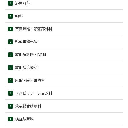
泌尿器科
眼科
耳鼻咽喉・頭頸部外科
形成再建外科
放射線診断・IVR科
放射線治療科
麻酔・緩和医療科
リハビリテーション科
救急総合診療科
検査診断科