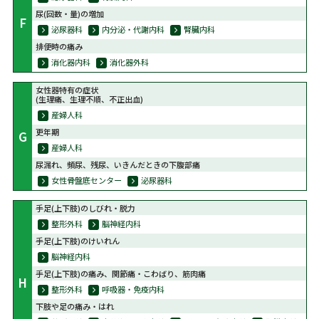
尿(回数・量)の増加
F
泌尿器科
内分泌・代謝内科
腎臓内科
排便時の痛み
消化器内科
消化器外科
女性器特有の症状
(生理痛、生理不順、不正出血)
産婦人科
更年期
G
産婦人科
尿漏れ、頻尿、残尿、いきんだときの下腹部痛
女性骨盤底センター
泌尿器科
手足(上下肢)のしびれ・脱力
整形外科
脳神経内科
手足(上下肢)のけいれん
脳神経内科
手足(上下肢)の痛み、関節痛・こわばり、筋肉痛
H
整形外科
呼吸器・免疫内科
下肢や足の痛み・はれ