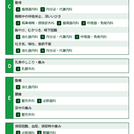
動悸
C
循環器内科
内分泌・代謝内科
睡眠中の呼吸停止、深いいびき
耳鼻咽喉・頭頸部外科
循環器内科
呼吸器・免疫内科
胸やけ、むかつき、嚥下困難
消化器内科
内分泌・代謝内科
呼吸器・免疫内科
吐き気、嘔吐、食欲不振
消化器内科
内分泌・代謝内科
乳房のしこり・痛み
D
乳腺外科
腹痛
消化器内科
腰痛
E
整形外科
泌尿器科
背中の痛み
整形外科
排尿困難、血尿、排尿時の痛み
泌尿器科
腎臓内科