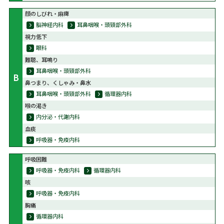
顔のしびれ・麻痺
脳神経内科
耳鼻咽喉・頭頸部外科
視力低下
眼科
難聴、耳鳴り
耳鼻咽喉・頭頸部外科
B
鼻つまり、くしゃみ・鼻水
耳鼻咽喉・頭頸部外科
循環器内科
喉の渇き
内分泌・代謝内科
血痰
呼吸器・免疫内科
呼吸困難
呼吸器・免疫内科
循環器内科
咳
呼吸器・免疫内科
胸痛
循環器内科