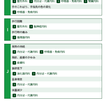
整形外科
内分泌・代謝内科
呼吸器・免疫内科
腎臓内科
手のこわばり、手指先の色の変化
呼吸器・免疫内科
歩行困難
整形外科
脳神経内科
I
歩行時の痛み
循環器内科
発熱の持続
内分泌・代謝内科
呼吸器・免疫内科
発疹、皮膚のかゆみ
皮膚科
食欲低下
J
消化器内科
内分泌・代謝内科
全身倦怠
内分泌・代謝内科
体重減少
内分泌・代謝内科