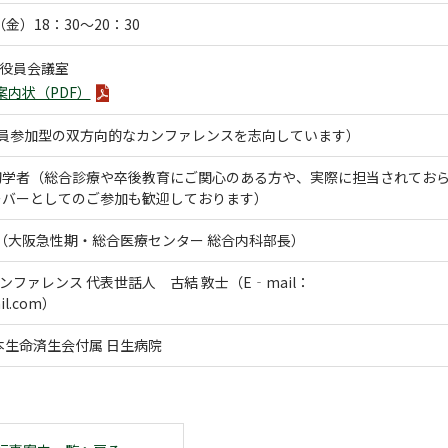
金）18：30～20：30
階役員会議室
案内状（PDF）
全員参加型の双方向的なカンファレンスを志向しています）
初学者（総合診療や卒後教育にご関心のある方や、実際に担当されてお
ーバーとしてのご参加も歓迎しております）
 （大阪急性期・総合医療センター 総合内科部長）
ンファレンス 代表世話人 古結 敦士（E‐mail：
il.com）
本生命済生会付属 日生病院