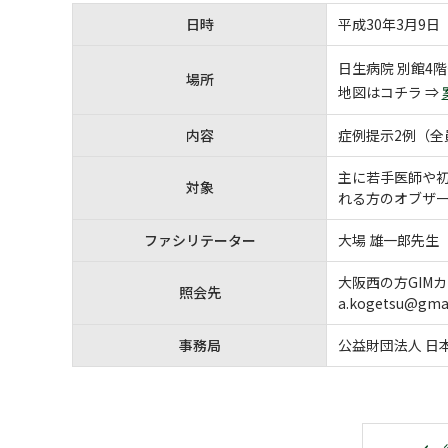
日時
平成30年3月9日（
日生病院 別館4
場所
地図はコチラ ⇒
内容
症例提示2例（
主に若手医師や
対象
れる方のオブザ
ファシリテーター
大場 雄一郎先生
大阪西の方GIMカ
照会先
a.kogetsu@gma
事務局
公益財団法人 日