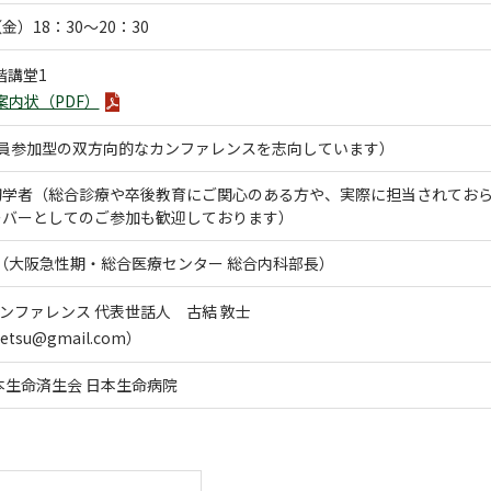
（金）18：30～20：30
階講堂1
案内状（PDF）
全員参加型の双方向的なカンファレンスを志向しています）
初学者（総合診療や卒後教育にご関心のある方や、実際に担当されてお
ーバーとしてのご参加も歓迎しております）
 （大阪急性期・総合医療センター 総合内科部長）
カンファレンス 代表世話人 古結 敦士
getsu@gmail.com）
本生命済生会 日本生命病院