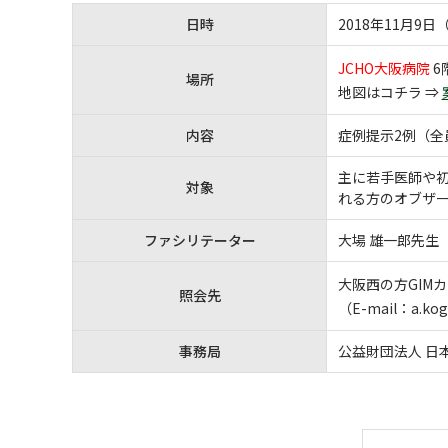
日時
2018年11月9日
JCHO大阪病院
6
場所
地図はコチラ ⇒
内容
症例提示2例（
主に若手医師や
対象
れる方のオブザ
ファシリテーター
大場 雄一郎先生
大阪西の方GIM
照会先
（E-mail：a.ko
事務局
公益財団法人 日