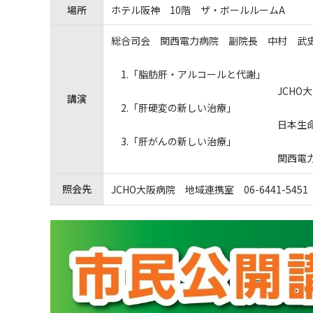
場所
ホテル阪神 10階 ザ・ボールルームA
総合司会 関西電力病院 副院長 中村 武
1.「脂肪肝・アルコールと代謝」
JCHO大阪病院 消化器
講演
2.「肝硬変の新しい治療」
日本生命病院 消化器内
3.「肝がんの新しい治療」
関西電力病院 消化器・肝
照会先
JCHO大阪病院 地域連携室 06-6441-5451