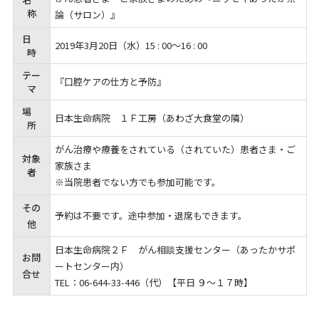
称
論（サロン）』
日
2019年3月20日（
水）
15 : 00～16 : 00
時
テー
『口腔ケアの仕方と予防』
マ
場
日本生命病院 １Ｆ工房（あわざ大食堂の隣）
所
がん治療や療養をされている（されていた）患者さま・ご
対象
家族さま
者
※当院患者でない方でも参加可能です。
その
予約は不要です。途中参加・退席もできます。
他
日本生命病院２Ｆ がん相談支援センター（あったかサポ
お問
ートセンター内）
合せ
TEL：06-644-33-446（代）【平日 ９～１７時】