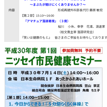
～まぶたが開けにくくありませんか？～
内容
形成再建外科部長代行
藤原
敏宏
【
第２部】15:10～16:00
『アマチュア落語寄席』（３席）
桜川 小糸、幸亭 花凛、浪速家
（桂文喬主宰
落語研究会）
『笑いは健康のもと』 皆さまのご参加をお待ちしておりま