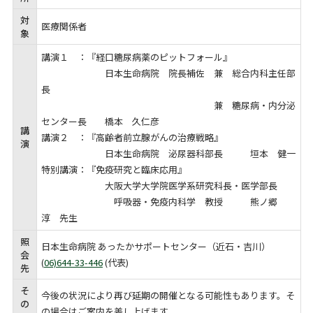
対
医療関係者
象
講演１ ：『経口糖尿病薬のピットフォール』
日本生命病院 院長補佐 兼 総合内科主任部
長
兼 糖尿病・内分泌
センター長 橋本 久仁彦
講
講演２ ：『高齢者前立腺がんの治療戦略』
演
日本生命病院 泌尿器科部長 垣本 健一
特別講演：『免疫研究と臨床応用』
大阪大学大学院医学系研究科長・医学部長
呼吸器・免疫内科学 教授 熊ノ郷
淳 先生
照
日本生命病院 あったかサポートセンター（近石・吉川）
会
(
06)644-33-446
(代表)
先
そ
今後の状況により再び延期の開催となる可能性もあります。そ
の
の場合はご案内を差し上げます。