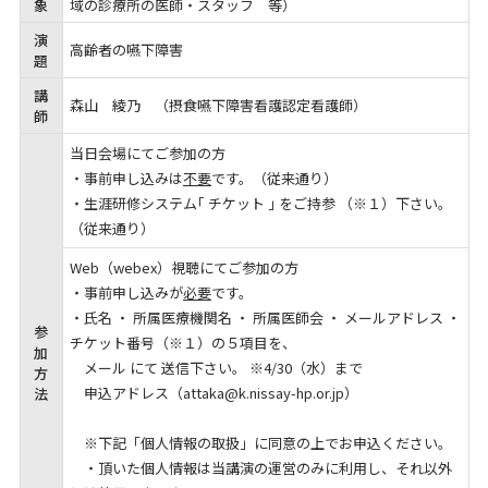
象
域の診療所の医師・スタッフ 等）
演
高齢者の嚥下障害
題
講
森山 綾乃 （摂食嚥下障害看護認定看護師）
師
当日会場にてご参加の方
・事前申し込みは
不要
です。（従来通り）
・生涯研修システム｢ チケット ｣ をご持参 （※１）下さい。
（従来通り）
Web（webex）視聴にてご参加の方
・事前申し込みが
必要
です。
・氏名 ・ 所属医療機関名 ・ 所属医師会 ・ メールアドレス ・
参
チケット番号（※１）の５項目を、
加
メール にて 送信下さい。 ※4/30（水）まで
方
申込アドレス（attaka@k.nissay-hp.or.jp）
法
※下記「個人情報の取扱」に同意の上でお申込ください。
・頂いた個人情報は当講演の運営のみに利用し、それ以外