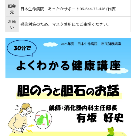
照会
日本生命病院 あったかサポート
06-644
-
33
-
446
(代表)
先
お願
感染対策のため、マスク着用にてご来場ください。
い