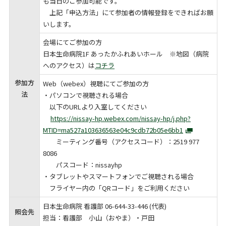
も当日のご参加可能です。
上記「申込方法」にて参加者の情報登録をできればお願
いします。
会場にてご参加の方
日本生命病院1F あったかふれあいホール ※地図（病院
へのアクセス）は
コチラ
参加方
Web（webex）視聴にてご参加の方
法
・パソコンで視聴される場合
以下のURLより入室してください
https://nissay-hp.webex.com/nissay-hp/j.php?
MTID=ma527a103636563e04c9cdb72b05e6bb1
ミーティング番号（アクセスコード）：2519 977
8086
パスコード：nissayhp
・タブレットやスマートフォンでご視聴される場合
フライヤー内の「QRコード」をご利用ください
日本生命病院 看護部
06-644
-
33
-
446
(代表)
照会先
担当：看護部 小山（おやま）・戸田