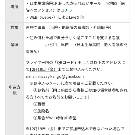
・日本生命病院1F あったかふれあいホール ※地図（病
場所
院へのアクセス）は
コチラ
・WEB（webex）によるLive配信
対象
医療従事者 （当院・
他病院
の看護師・介護職 等）
・住み慣れた場で自分らしく過ごすことを支える看護
講演
小谷口 早苗 （日本生命病院 老人看護専門
看護師）
フライヤー内の「QRコード」もしくは以下のアドレスに
て
12
月19日（金）
までにお申込みください。
E-mail:
nissay.kango@gmail.com
※お申込みメールに次の項目をご記載ください。
申込方
①お名前（同じ施設から複数ご参加の場合は参加され
法
る方すべてのお名前をお願いします）
②職種
③施設名
④集合がWEB参加の希望
※12月19日（金）までに参加申込みできなかった場合で