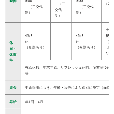
時間
9:00
9:00
（二
17:0
（二交代
（二交代
交代
制）
制）
制）
土日
4週8
4週8
祝
休
休
（ｵﾝ
休
（夜勤あり）
（夜勤あり）
ｰﾙあ
日・
り）
休暇
等
有給休暇、年末年始、リフレッシュ休暇、産前産後休暇
等
賃金
中途採用につき、年齢・経験により個別に決定（面接時
昇給
年1回 4月