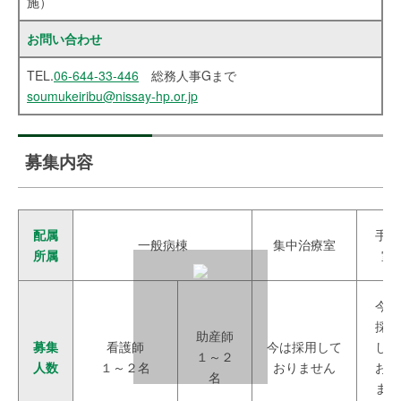
施）
お問い合わせ
TEL.
06-644-33-446
総務人事Gまで
soumukeiribu@nissay-hp.or.jp
募集内容
配属
手術
一般病棟
集中治療室
所属
室
今は
採用
助産師
募集
看護師
今は採用して
して
１～２
人数
１～２名
おりません
おり
名
ませ