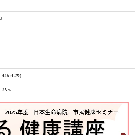
は』
-
446
(代表)
ださい。