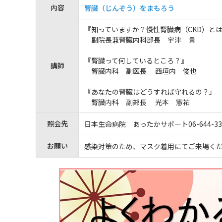
内容
腎臓（じんぞう）をまもろう
『知っていますか？慢性腎臓病（CKD）と
副院長兼腎臓内科部長 宇津 貴
『腎臓って何しているところ？』
講師
腎臓内科 副医長 西垣内 俊也
『あなたの腎臓はどうすれば守れるの？』
腎臓内科 副部長 光本 憲祐
照会先
日本生命病院 あったかサポート
06-644
-
33
お願い
感染対策のため、マスク着用にてご来場く