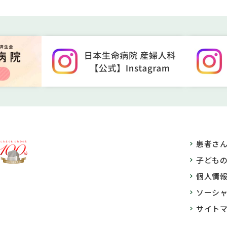
患者さ
子ども
個人情
ソーシ
サイト