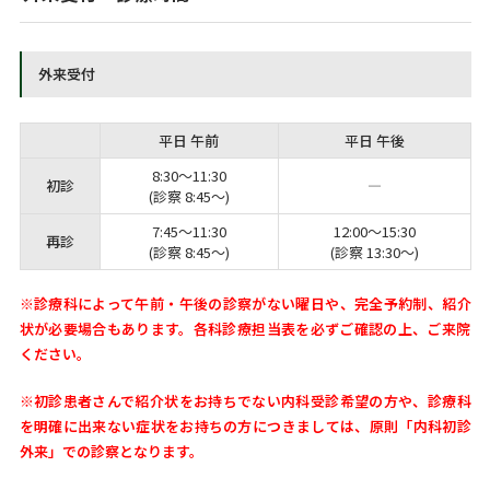
外来受付
平日 午前
平日 午後
8:30～11:30
初診
―
(診察 8:45～)
7:45～11:30
12:00～15:30
再診
(診察 8:45～)
(診察 13:30～)
※診療科によって午前・午後の診察がない曜日や、完全予約制、紹介
状が必要場合もあります。
各科診療担当表を必ずご確認の上、ご来院
ください。
※初診患者さんで紹介状をお持ちでない内科受診希望の方や、診療科
を明確に出来ない症状をお持ちの方に
つきましては、原則「内科初診
外来」での診察となります。