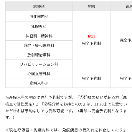
診療科
初診
再
消化器内科
乳腺外科
神経科・精神科
紹介
完全予
完全予約制
麻酔・緩和医療科
放射線治療科
リハビリテーション科
心臓血管外科
完全予約制
完全予
産婦人科※
※産婦人科の初診は原則予約制ですが、『①妊娠の疑いがある方（尿
検査で陽性反応）』『②紹介状をお持ちの方』は、11:30までに受付い
ただければ予約なしでも受診可能です。（再診は完全予約制となりま
す。）
※現在呼吸器・免疫内科では、免疫疾患の受入れを休止しておりま