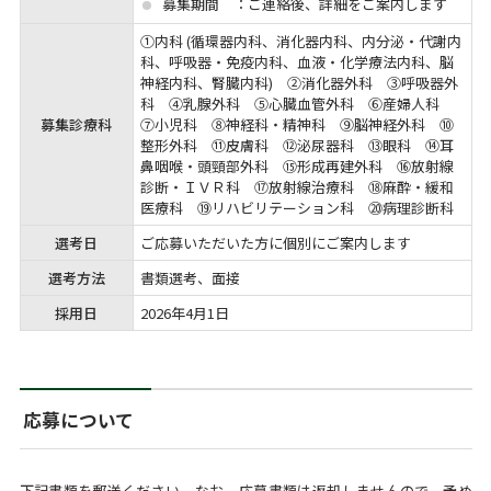
募集期間 ：ご連絡後、詳細をご案内します
①内科 (循環器内科、消化器内科、内分泌・代謝内
科、呼吸器・免疫内科、血液・化学療法内科、脳
神経内科、腎臓内科) ②消化器外科 ③呼吸器外
科 ④乳腺外科 ⑤心臓血管外科 ⑥産婦人科
募集診療科
⑦小児科 ⑧神経科・精神科 ⑨脳神経外科 ⑩
整形外科 ⑪皮膚科 ⑫泌尿器科 ⑬眼科 ⑭耳
鼻咽喉・頭頸部外科 ⑮形成再建外科 ⑯放射線
診断・ＩＶＲ科 ⑰放射線治療科 ⑱麻酔・緩和
医療科 ⑲リハビリテーション科 ⑳病理診断科
選考日
ご応募いただいた方に個別にご案内します
選考方法
書類選考、面接
採用日
2026年4月1日
応募について
下記書類を郵送ください。なお、応募書類は返却しませんので、予め