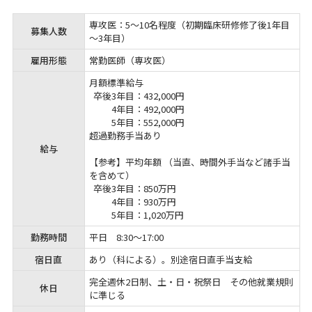
専攻医：5～10名程度（初期臨床研修修了後1年目
募集人数
～3年目）
雇用形態
常勤医師（専攻医）
月額標準給与
卒後3年目：
432,000円
4年目：
492,000円
5年目：
552,000円
超過勤務手当あり
給与
【参考】平均年額 （当直、時間外手当など諸手当
を含めて）
卒後3年目：
850万円
4年目：
930万円
5年目：
1,020万円
勤務時間
平日 8:30～17:00
宿日直
あり（科による）。別途宿日直手当支給
完全週休2日制、土・日・祝祭日 その他就業規則
休日
に準じる