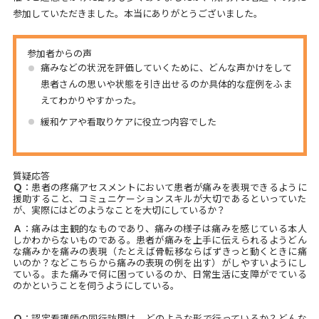
参加していただきました。本当にありがとうございました。
参加者からの声
痛みなどの状況を評価していくために、どんな声かけをして
患者さんの思いや状態を引き出せるのか具体的な症例をふま
えてわかりやすかった。
緩和ケアや看取りケアに役立つ内容でした
質疑応答
Ｑ
：患者の疼痛アセスメントにおいて患者が痛みを表現できるように
援助すること、コミュニケーションスキルが大切であるといっていた
が、実際にはどのようなことを大切にしているか？
Ａ
：痛みは主観的なものであり、痛みの様子は痛みを感じている本人
しかわからないものである。患者が痛みを上手に伝えられるようどん
な痛みかを痛みの表現（たとえば骨転移ならばずきっと動くときに痛
いのか？などこちらから痛みの表現の例を出す）がしやすいようにし
ている。また痛みで何に困っているのか、日常生活に支障がでている
のかということを伺うようにしている。
Ｑ
：認定看護師の同行訪問は、どのような形で行っているか？どんな