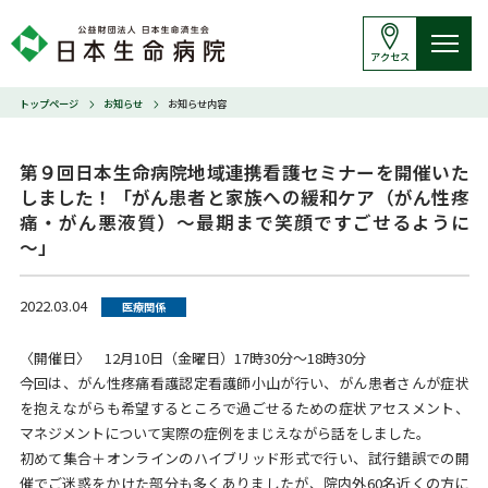
アクセス
トップページ
お知らせ
お知らせ内容
第９回日本生命病院地域連携看護セミナーを開催いた
しました！「がん患者と家族への緩和ケア（がん性疼
痛・がん悪液質）～最期まで笑顔ですごせるように
～」
2022.03.04
医療関係
〈開催日〉 12月10日（金曜日）17時30分～18時30分
今回は、がん性疼痛看護認定看護師小山が行い、がん患者さんが症状
を抱えながらも希望するところで過ごせるための症状アセスメント、
マネジメントについて実際の症例をまじえながら話をしました。
初めて集合＋オンラインのハイブリッド形式で行い、試行錯誤での開
催でご迷惑をかけた部分も多くありましたが、院内外60名近くの方に