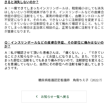
きると
消失しないのか？
Ａ：一度できてしまったイン
スリンボールは、軽度縮小はしても消失
はしないという研究結果があります。インスリンボールなどの皮膚合
併症の部位に注射をしても、薬剤の吸収が悪く、血糖コントロールが
不安定になります。そのため、できないように注射部位を変更するこ
と、できていないか注射部位をよく見て触れて確認すること、もしで
きてしまった場合は主治医と相談の上、正常な皮膚に注射をすること
が重要となります。
Ｑ：インスリンボールなどの皮膚合併症、その部位に痛みはないの
か？
Ａ：私が確認させて頂いた患者さんは、「痛くない。」、「できてい
ることさえ知らなかった。」とお話しになりました。また、できてし
まった部位に注射をしてもあまり痛みがないので、注射部位を変えるこ
とを意識していないと、自然にその部位への注射を繰り返してしまう
ようです。
糖尿病看護認定看護師 角南ちえ子（
2022.7
）
お知らせ一覧へ戻る