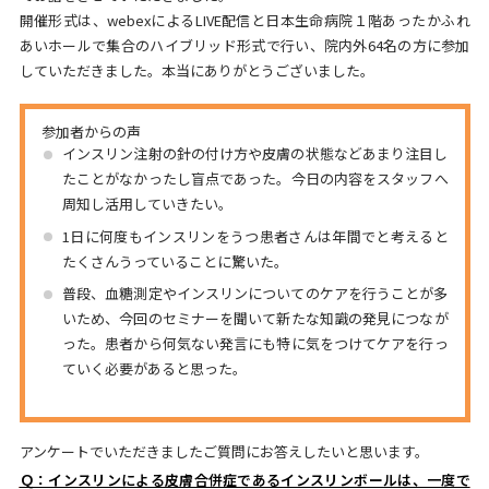
開催形式は、webexによるLIVE配信と日本生命病院１階あったかふれ
あいホールで集合のハイブリッド形式で行い、院内外64名の方に参加
していただきました。本当にありがとうございました。
参加者からの声
インスリン注射の針の付け方や皮膚の状態などあまり注目し
たことがなかったし盲点であった。今日の内容をスタッフへ
周知し活用していきたい。
1日に何度もインスリンをうつ患者さんは年間でと考えると
たくさんうっていることに驚いた。
普段、血糖測定やインスリンについてのケアを行うことが多
いため、今回のセミナーを聞いて新たな知識の発見につなが
った。患者から何気ない発言にも特に気をつけてケアを行っ
ていく必要があると思った。
アンケートでいただきましたご質問にお答えしたいと思います。
Ｑ：インスリンによる皮膚合併症であるインスリンボールは、一度で