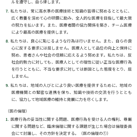
ルを遵守し、自ら律します。
私たちは、常に高水準の医療技術と知識の習得に努めるとともに、
広く教養を深めて心の研鑽に励み、全人的な医療を目指して最大限
の努力を払います。また、医療者間の協力関係を築き、チーム医療
により最高の医療を提供します。
私たちは、良心に恥じるような行為は行いません。また、自らの良
心に反する要求には屈しません。医療人として品位の向上と保持に
努め、患者さんや社会の信頼に応えるよう努めます。私たちは、反
社会的勢力に対しても、医療人としての理性に従い正当な医療行為
を行うとともに、不当な要求に対しては断固とした態度をとり、屈
しません。
私たちは、地域の人びとにより良い医療を提供するために、地域の
医療機関との緊密な連携を保ち、知識や技術の交流を行うととも
に、協力して地域医療の維持と発展に力を尽くします。
（医の倫理）
医療行為の妥当性に関する問題、医療行為を受ける人の権利、尊厳
に関する問題など、臨床倫理に関する課題が生じた場合は倫理委員
会にて討議し、その方針を決定する。（医の倫理の①）