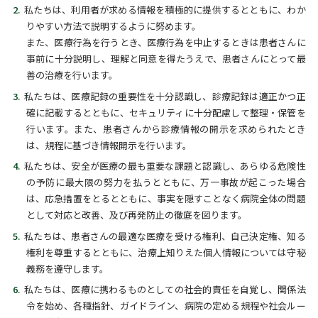
私たちは、利用者が求める情報を積極的に提供するとともに、わか
りやすい方法で説明するように努めます。
また、医療行為を行うとき、医療行為を中止するときは患者さんに
事前に十分説明し、理解と同意を得たうえで、患者さんにとって最
善の治療を行います。
私たちは、医療記録の重要性を十分認識し、診療記録は適正かつ正
確に記載するとともに、セキュリティに十分配慮して整理・保管を
行います。また、患者さんから診療情報の開示を求められたとき
は、規程に基づき情報開示を行います。
私たちは、安全が医療の最も重要な課題と認識し、あらゆる危険性
の予防に最大限の努力を払うとともに、万一事故が起こった場合
は、応急措置をとるとともに、事実を隠すことなく病院全体の問題
として対応と改善、及び再発防止の徹底を図ります。
私たちは、患者さんの最適な医療を受ける権利、自己決定権、知る
権利を尊重するとともに、治療上知りえた個人情報については守秘
義務を遵守します。
私たちは、医療に携わるものとしての社会的責任を自覚し、関係法
令を始め、各種指針、ガイドライン、病院の定める規程や社会ルー