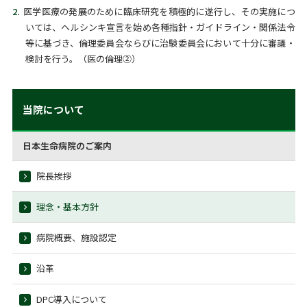
医学医療の発展のために臨床研究を積極的に遂行し、その実施につ
いては、ヘルシンキ宣言を始め各種指針・ガイドライン・関係法令
等に基づき、倫理委員会ならびに治験委員会において十分に審議・
検討を行う。（医の倫理②）
当院について
日本生命病院のご案内
院⾧挨拶
理念・基本方針
病院概要、施設認定
沿革
DPC導入について