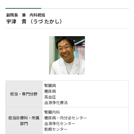
副院長 兼 内科統括
宇津 貴 （うづ たかし）
腎臓病

糖尿病

担当・専門分野
高血圧

血液浄化療法
腎臓内科

担当診療科・所属
糖尿病・内分泌センター

部門
血液浄化センター

乾癬センター