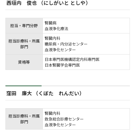
西垣内 俊也 （にしがいと としや）
腎臓病

担当・専門分野
血液浄化療法
腎臓内科

担当診療科・所属
糖尿病・内分泌センター

部門
血液浄化センター
日本専門医機構認定内科専門医

資格等
日本腎臓学会専門医
窪田 廉大 （くぼた れんだい）
腎臓内科

担当診療科・所属
救急総合診療センター

部門
血液浄化センター