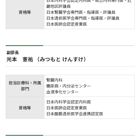
日本内科学会認定内科医・総合内科専門医・近
畿地区評議員

資格等
日本腎臓学会専門医・指導医・評議員

日本透析医学会専門医・指導医・評議員

日本医師会認定産業医
副部長
光本 憲祐 （みつもと けんすけ）
腎臓内科

担当診療科・所属
糖尿病・内分泌センター

部門
血液浄化センター
日本内科学会認定内科医

資格等
日本医師会認定産業医

日本腹膜透析医学会連携認定医