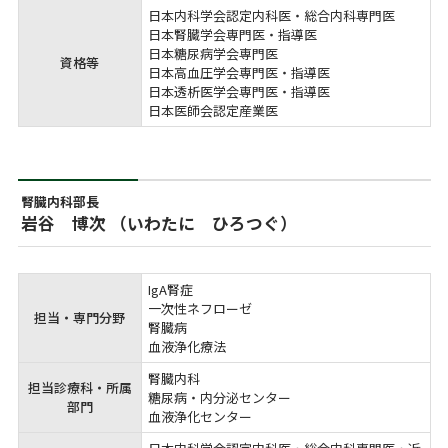
日本内科学会認定内科医・総合内科専門医

日本腎臓学会専門医・指導医

日本糖尿病学会専門医

資格等
日本高血圧学会専門医・指導医

日本透析医学会専門医・指導医

日本医師会認定産業医
腎臓内科部長
岩谷 博次 （いわたに ひろつぐ）
IgA腎症

一次性ネフローゼ

担当・専門分野
腎臓病

血液浄化療法
腎臓内科

担当診療科・所属
糖尿病・内分泌センター

部門
血液浄化センター