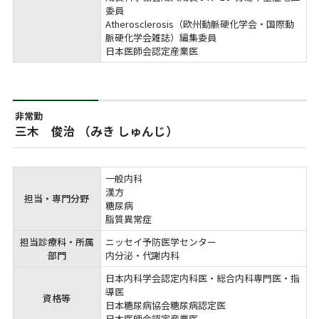
委員

Atherosclerosis（欧州動脈硬化学会・国際動
脈硬化学会雑誌）編集委員

日本医師会認定産業医
非常勤
三木 俊治 （みき しゅんじ）
一般内科

漢方　

担当・専門分野
糖尿病

脂質異常症
担当診療科・所属
ニッセイ予防医学センター

部門
内分泌・代謝内科
日本内科学会認定内科医・総合内科専門医・指
導医

資格等
日本糖尿病協会糖尿病認定医

日本医師会認定産業医