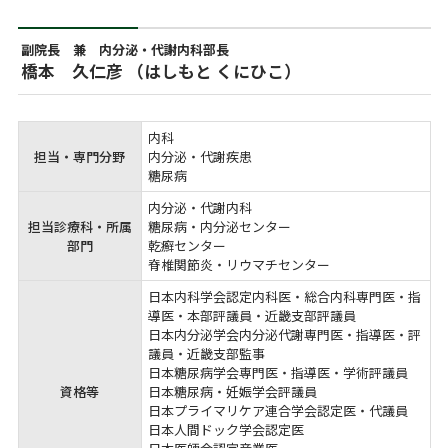
副院長 兼 内分泌・代謝内科部長
橋本 久仁彦 （はしもと くにひこ）
内科

担当・専門分野
内分泌・代謝疾患

糖尿病
内分泌・代謝内科

担当診療科・所属
糖尿病・内分泌センター

部門
乾癬センター

脊椎関節炎・リウマチセンター
日本内科学会認定内科医・総合内科専門医・指
導医・本部評議員・近畿支部評議員

日本内分泌学会内分泌代謝専門医・指導医・評
議員・近畿支部監事

日本糖尿病学会専門医・指導医・学術評議員

資格等
日本糖尿病・妊娠学会評議員

日本プライマリケア連合学会認定医・代議員

日本人間ドック学会認定医
