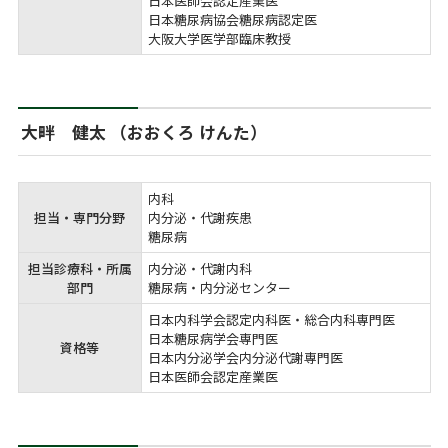
日本医師会認定産業医

日本糖尿病協会糖尿病認定医

大阪大学医学部臨床教授
大畔 健太 （おおくろ けんた）
内科

担当・専門分野
内分泌・代謝疾患

糖尿病
担当診療科・所属
内分泌・代謝内科

部門
糖尿病・内分泌センター
日本内科学会認定内科医・総合内科専門医

日本糖尿病学会専門医

資格等
日本内分泌学会内分泌代謝専門医

日本医師会認定産業医