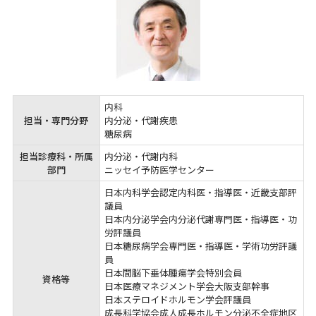
内科

担当・専門分野
内分泌・代謝疾患

糖尿病
担当診療科・所属
内分泌・代謝内科

部門
ニッセイ予防医学センター
日本内科学会認定内科医・指導医・近畿支部評
議員

日本内分泌学会内分泌代謝専門医・指導医・功
労評議員

日本糖尿病学会専門医・指導医・学術功労評議
員

日本間脳下垂体腫瘍学会特別会員

資格等
日本医療マネジメント学会大阪支部幹事

日本ステロイドホルモン学会評議員

成長科学協会成人成長ホルモン分泌不全症地区