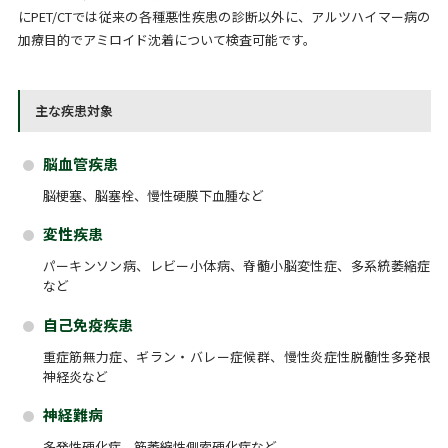
にPET/CTでは従来の各種悪性疾患の診断以外に、アルツハイマー病の
加療目的でアミロイド沈着について検査可能です。
主な疾患対象
脳血管疾患
脳梗塞、脳塞栓、慢性硬膜下血腫など
変性疾患
パーキンソン病、レビー小体病、脊髄小脳変性症、多系統萎縮症
など
自己免疫疾患
重症筋無力症、ギラン・バレー症候群、慢性炎症性脱髄性多発根
神経炎など
神経難病
多発性硬化症、筋萎縮性側索硬化症など