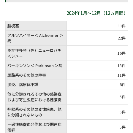
2024年1月～12月（12ヵ月間）
脳梗塞
33件
アルツハイマー＜ Alzheimer ＞
22件
病
炎症性多発（性）ニューロパチ
16件
＜シ＞－
パーキンソン＜ Parkinson ＞病
13件
尿路系のその他の障害
11件
肺炎、病原体不詳
8件
他に分類されるその他の感染症
5件
および寄生虫症における髄膜炎
神経系のその他の変性疾患、他
5件
に分類されないもの
一過性脳虚血発作および関連症
5件
候群