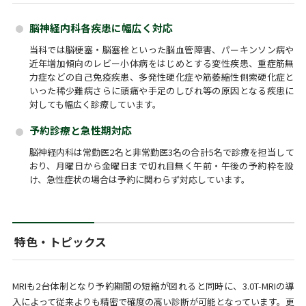
脳神経内科各疾患に幅広く対応
当科では脳梗塞・脳塞栓といった脳血管障害、パーキンソン病や
近年増加傾向のレビー小体病をはじめとする変性疾患、重症筋無
力症などの自己免疫疾患、多発性硬化症や筋萎縮性側索硬化症と
いった稀少難病さらに頭痛や手足のしびれ等の原因となる疾患に
対しても幅広く診療しています。
予約診療と急性期対応
脳神経内科は常勤医2名と非常勤医3名の合計5名で診療を担当して
おり、月曜日から金曜日まで切れ目無く午前・午後の予約枠を設
け、急性症状の場合は予約に関わらず対応しています。
特色・トピックス
MRIも2台体制となり予約期間の短縮が図れると同時に、3.0T-MRIの導
入によって従来よりも精密で確度の高い診断が可能となっています。更