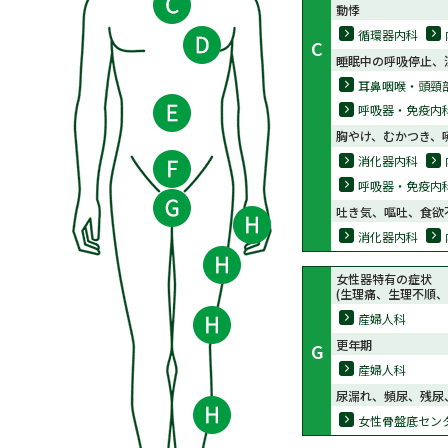
動悸
循環器内科
C
睡眠中の呼吸停止、
耳鼻咽喉・頭頸
呼吸器・免疫内
胸やけ、むかつき、
消化器内科
呼吸器・免疫内
吐き気、嘔吐、食欲
消化器内科
女性器特有の症状
(生理痛、生理不順、
産婦人科
更年期
G
産婦人科
尿漏れ、頻尿、残尿
女性骨盤底セン