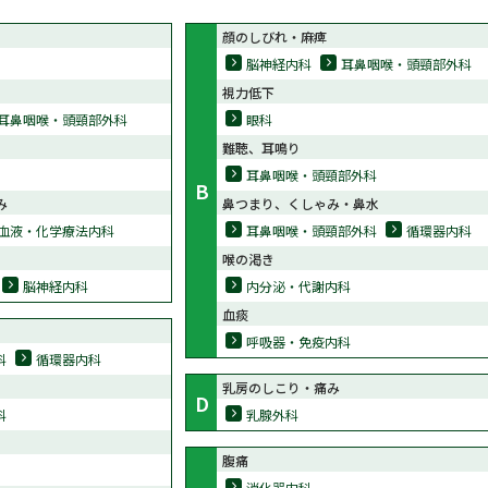
顔のしびれ・麻痺
脳神経内科
耳鼻咽喉・頭頸部外科
視力低下
耳鼻咽喉・頭頸部外科
眼科
難聴、耳鳴り
耳鼻咽喉・頭頸部外科
B
み
鼻つまり、くしゃみ・鼻水
血液・化学療法内科
耳鼻咽喉・頭頸部外科
循環器内科
喉の渇き
脳神経内科
内分泌・代謝内科
血痰
呼吸器・免疫内科
科
循環器内科
乳房のしこり・痛み
D
科
乳腺外科
腹痛
消化器内科