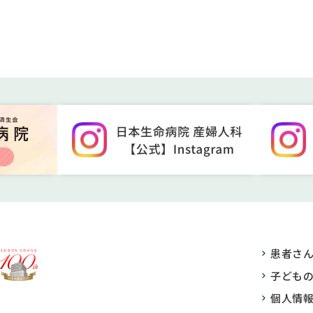
患者さ
子ども
個人情