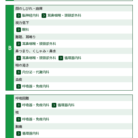
顔のしびれ・麻痺
脳神経内科
耳鼻咽喉・頭頸部外科
視力低下
眼科
難聴、耳鳴り
耳鼻咽喉・頭頸部外科
B
鼻つまり、くしゃみ・鼻水
耳鼻咽喉・頭頸部外科
循環器内科
喉の渇き
内分泌・代謝内科
血痰
呼吸器・免疫内科
呼吸困難
呼吸器・免疫内科
循環器内科
咳
呼吸器・免疫内科
胸痛
循環器内科