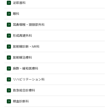
泌尿器科
眼科
耳鼻咽喉・頭頸部外科
形成再建外科
放射線診断・IVR科
放射線治療科
麻酔・緩和医療科
リハビリテーション科
救急総合診療科
検査診断科