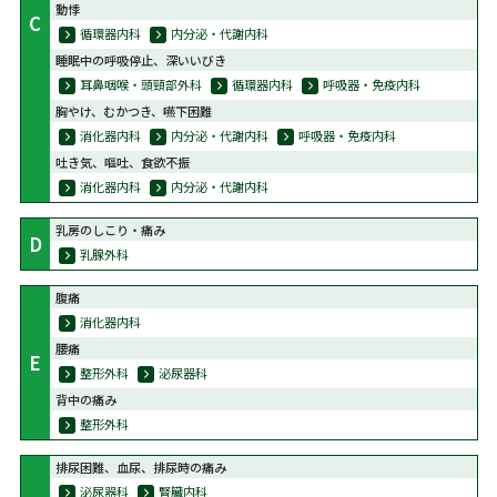
動悸
C
循環器内科
内分泌・代謝内科
睡眠中の呼吸停止、深いいびき
耳鼻咽喉・頭頸部外科
循環器内科
呼吸器・免疫内科
胸やけ、むかつき、嚥下困難
消化器内科
内分泌・代謝内科
呼吸器・免疫内科
吐き気、嘔吐、食欲不振
消化器内科
内分泌・代謝内科
乳房のしこり・痛み
D
乳腺外科
腹痛
消化器内科
腰痛
E
整形外科
泌尿器科
背中の痛み
整形外科
排尿困難、血尿、排尿時の痛み
泌尿器科
腎臓内科