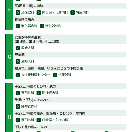
尿(回数・量)の増加
F
泌尿器科
内分泌・代謝内科
腎臓内科
排便時の痛み
消化器内科
消化器外科
女性器特有の症状
(生理痛、生理不順、不正出血)
産婦人科
更年期
G
産婦人科
尿漏れ、頻尿、残尿、いきんだときの下腹部痛
女性骨盤底センター
泌尿器科
手足(上下肢)のしびれ・脱力
整形外科
脳神経内科
手足(上下肢)のけいれん
脳神経内科
手足(上下肢)の痛み、関節痛・こわばり、筋肉痛
H
整形外科
呼吸器・免疫内科
下肢や足の痛み・はれ