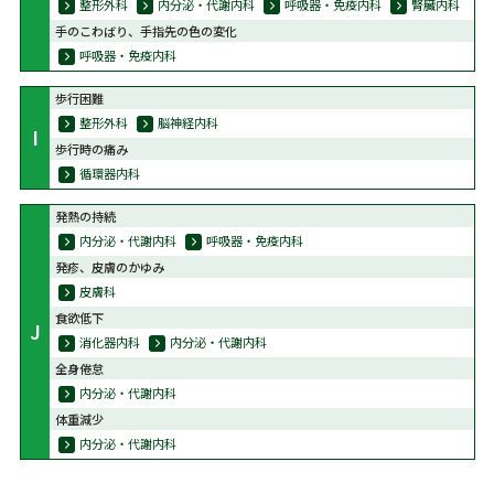
整形外科
内分泌・代謝内科
呼吸器・免疫内科
腎臓内科
手のこわばり、手指先の色の変化
呼吸器・免疫内科
歩行困難
整形外科
脳神経内科
I
歩行時の痛み
循環器内科
発熱の持続
内分泌・代謝内科
呼吸器・免疫内科
発疹、皮膚のかゆみ
皮膚科
食欲低下
J
消化器内科
内分泌・代謝内科
全身倦怠
内分泌・代謝内科
体重減少
内分泌・代謝内科