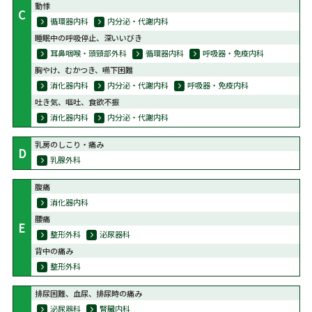
動悸
C
循環器内科
内分泌・代謝内科
睡眠中の呼吸停止、深いいびき
耳鼻咽喉・頭頸部外科
循環器内科
呼吸器・免疫内科
胸やけ、むかつき、嚥下困難
消化器内科
内分泌・代謝内科
呼吸器・免疫内科
吐き気、嘔吐、食欲不振
消化器内科
内分泌・代謝内科
乳房のしこり・痛み
D
乳腺外科
腹痛
消化器内科
腰痛
E
整形外科
泌尿器科
背中の痛み
整形外科
排尿困難、血尿、排尿時の痛み
泌尿器科
腎臓内科