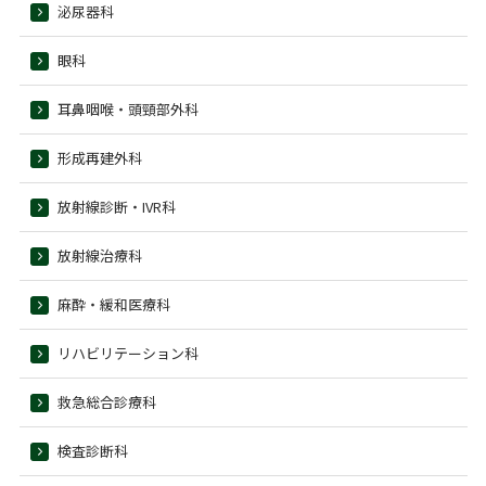
泌尿器科
眼科
耳鼻咽喉・頭頸部外科
形成再建外科
放射線診断・IVR科
放射線治療科
麻酔・緩和医療科
リハビリテーション科
救急総合診療科
検査診断科