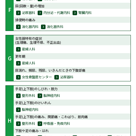
尿(回数・量)の増加
F
泌尿器科
内分泌・代謝内科
腎臓内科
排便時の痛み
消化器内科
消化器外科
女性器特有の症状
(生理痛、生理不順、不正出血)
産婦人科
更年期
G
産婦人科
尿漏れ、頻尿、残尿、いきんだときの下腹部痛
女性骨盤底センター
泌尿器科
手足(上下肢)のしびれ・脱力
整形外科
脳神経内科
手足(上下肢)のけいれん
脳神経内科
手足(上下肢)の痛み、関節痛・こわばり、筋肉痛
H
整形外科
呼吸器・免疫内科
下肢や足の痛み・はれ