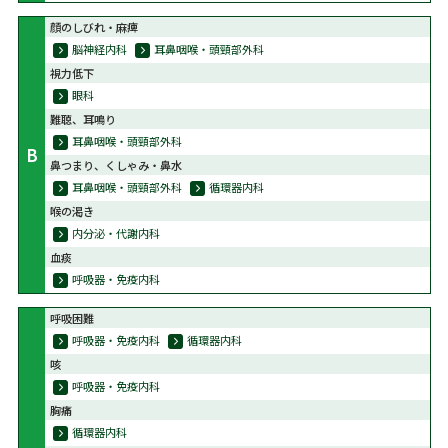
顔のしびれ・麻痺
脳神経内科
耳鼻咽喉・頭頸部外科
視力低下
眼科
難聴、耳鳴り
耳鼻咽喉・頭頸部外科
B
鼻つまり、くしゃみ・鼻水
耳鼻咽喉・頭頸部外科
循環器内科
喉の渇き
内分泌・代謝内科
血痰
呼吸器・免疫内科
呼吸困難
呼吸器・免疫内科
循環器内科
咳
呼吸器・免疫内科
胸痛
循環器内科