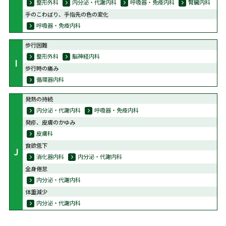
整形外科
内分泌・代謝内科
呼吸器・免疫内科
腎臓内科
手のこわばり、手指先の色の変化
呼吸器・免疫内科
歩行困難
整形外科
脳神経内科
I
歩行時の痛み
循環器内科
発熱の持続
内分泌・代謝内科
呼吸器・免疫内科
発疹、皮膚のかゆみ
皮膚科
食欲低下
J
消化器内科
内分泌・代謝内科
全身倦怠
内分泌・代謝内科
体重減少
内分泌・代謝内科