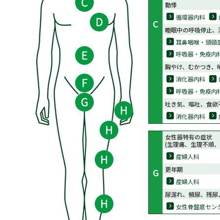
動悸
循環器内科
C
睡眠中の呼吸停止、
耳鼻咽喉・頭頸
呼吸器・免疫内
胸やけ、むかつき、
消化器内科
呼吸器・免疫内
吐き気、嘔吐、食欲
消化器内科
女性器特有の症状
(生理痛、生理不順、
産婦人科
更年期
G
産婦人科
尿漏れ、頻尿、残尿
女性骨盤底セン