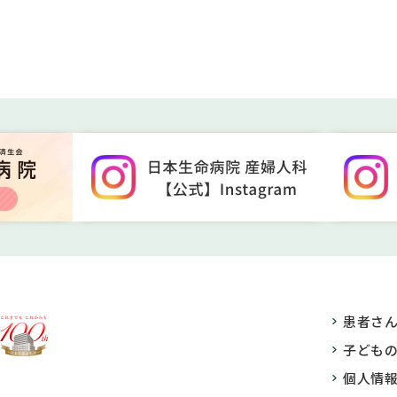
患者さ
子ども
個人情