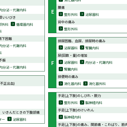
腰痛
内分泌・代謝内科
E
整形外科
泌尿器科
深いいびき
背中の痛み
部外科
循環器内科
整形外科
科
嚥下困難
排尿困難、血尿、排尿時の痛み
内分泌・代謝内科
泌尿器科
腎臓内科
科
尿(回数・量)の増加
不振
F
泌尿器科
内分泌・代謝内科
内分泌・代謝内科
腎臓内科
排便時の痛み
不正出血)
消化器内科
消化器外科
手足(上下肢)のしびれ・脱力
整形外科
脳神経内科
手足(上下肢)のけいれん
、いきんだときの下腹部痛
脳神経内科
ター
泌尿器科
手足(上下肢)の痛み、関節痛・こわばり、筋