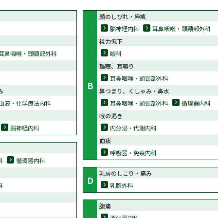
顔のしびれ・麻痺
脳神経内科
耳鼻咽喉・頭頸部外科
視力低下
耳鼻咽喉・頭頸部外科
眼科
難聴、耳鳴り
耳鼻咽喉・頭頸部外科
B
み
鼻つまり、くしゃみ・鼻水
血液・化学療法内科
耳鼻咽喉・頭頸部外科
循環器内科
喉の渇き
脳神経内科
内分泌・代謝内科
血痰
呼吸器・免疫内科
科
循環器内科
乳房のしこり・痛み
D
科
乳腺外科
腹痛
消化器内科