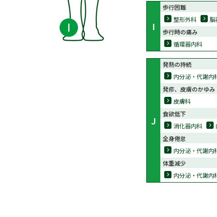
歩行困難
整形外科
脳
I
歩行時の痛み
循環器内科
発熱の持続
内分泌・代謝内
発疹、皮膚のかゆみ
皮膚科
食欲低下
J
消化器内科
全身倦怠
内分泌・代謝内
体重減少
内分泌・代謝内