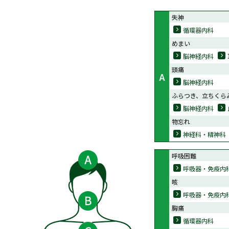
失神
循環器内科
めまい
脳神経内科
頭痛
A
脳神経内科
ふらつき、立ちくら
脳神経内科
物忘れ
神経科・精神科
呼吸困難
呼吸器・免疫内
咳
呼吸器・免疫内
胸痛
循環器内科