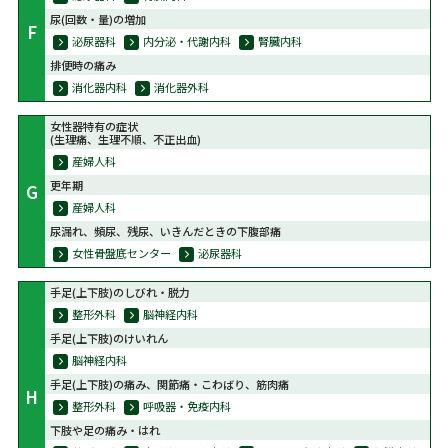
尿(回数・量)の増加
F
泌尿器科
内分泌・代謝内科
腎臓内科
排便時の痛み
消化器内科
消化器外科
女性器特有の症状
(生理痛、生理不順、不正出血)
産婦人科
更年期
G
産婦人科
尿漏れ、頻尿、残尿、いきんだときの下腹部痛
女性骨盤底センター
泌尿器科
手足(上下肢)のしびれ・脱力
整形外科
脳神経内科
手足(上下肢)のけいれん
脳神経内科
手足(上下肢)の痛み、関節痛・こわばり、筋肉痛
H
整形外科
呼吸器・免疫内科
下肢や足の痛み・はれ