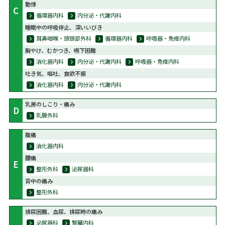
動悸
C
循環器内科
内分泌・代謝内科
睡眠中の呼吸停止、深いいびき
耳鼻咽喉・頭頸部外科
循環器内科
呼吸器・免疫内科
胸やけ、むかつき、嚥下困難
消化器内科
内分泌・代謝内科
呼吸器・免疫内科
吐き気、嘔吐、食欲不振
消化器内科
内分泌・代謝内科
乳房のしこり・痛み
D
乳腺外科
腹痛
消化器内科
腰痛
E
整形外科
泌尿器科
背中の痛み
整形外科
排尿困難、血尿、排尿時の痛み
泌尿器科
腎臓内科