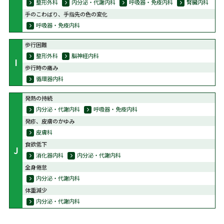
整形外科
内分泌・代謝内科
呼吸器・免疫内科
腎臓内科
手のこわばり、手指先の色の変化
呼吸器・免疫内科
歩行困難
整形外科
脳神経内科
I
歩行時の痛み
循環器内科
発熱の持続
内分泌・代謝内科
呼吸器・免疫内科
発疹、皮膚のかゆみ
皮膚科
食欲低下
J
消化器内科
内分泌・代謝内科
全身倦怠
内分泌・代謝内科
体重減少
内分泌・代謝内科