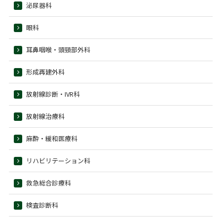
泌尿器科
眼科
耳鼻咽喉・頭頸部外科
形成再建外科
放射線診断・IVR科
放射線治療科
麻酔・緩和医療科
リハビリテーション科
救急総合診療科
検査診断科