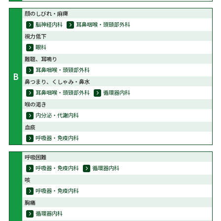
顔のしびれ・麻痺
脳神経内科
耳鼻咽喉・頭頸部外科
視力低下
眼科
難聴、耳鳴り
耳鼻咽喉・頭頸部外科
B
鼻つまり、くしゃみ・鼻水
耳鼻咽喉・頭頸部外科
循環器内科
喉の渇き
内分泌・代謝内科
血痰
呼吸器・免疫内科
呼吸困難
呼吸器・免疫内科
循環器内科
咳
呼吸器・免疫内科
胸痛
循環器内科