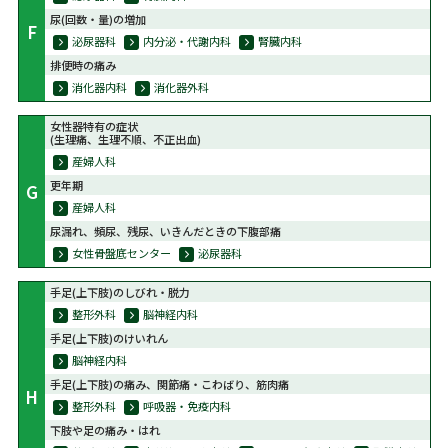
尿(回数・量)の増加
F
泌尿器科
内分泌・代謝内科
腎臓内科
排便時の痛み
消化器内科
消化器外科
女性器特有の症状
(生理痛、生理不順、不正出血)
産婦人科
更年期
G
産婦人科
尿漏れ、頻尿、残尿、いきんだときの下腹部痛
女性骨盤底センター
泌尿器科
手足(上下肢)のしびれ・脱力
整形外科
脳神経内科
手足(上下肢)のけいれん
脳神経内科
手足(上下肢)の痛み、関節痛・こわばり、筋肉痛
H
整形外科
呼吸器・免疫内科
下肢や足の痛み・はれ