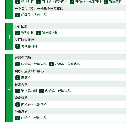
整形外科
内分泌・代謝内科
呼吸器・免疫内科
腎臓内科
手のこわばり、手指先の色の変化
呼吸器・免疫内科
歩行困難
整形外科
脳神経内科
I
歩行時の痛み
循環器内科
発熱の持続
内分泌・代謝内科
呼吸器・免疫内科
発疹、皮膚のかゆみ
皮膚科
食欲低下
J
消化器内科
内分泌・代謝内科
全身倦怠
内分泌・代謝内科
体重減少
内分泌・代謝内科