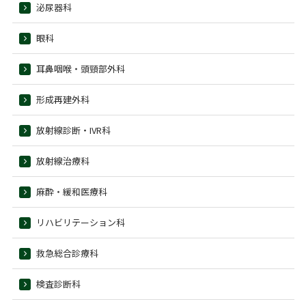
泌尿器科
眼科
耳鼻咽喉・頭頸部外科
形成再建外科
放射線診断・IVR科
放射線治療科
麻酔・緩和医療科
リハビリテーション科
救急総合診療科
検査診断科