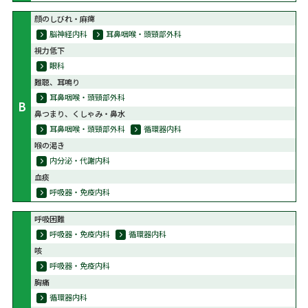
顔のしびれ・麻痺
脳神経内科
耳鼻咽喉・頭頸部外科
視力低下
眼科
難聴、耳鳴り
耳鼻咽喉・頭頸部外科
B
鼻つまり、くしゃみ・鼻水
耳鼻咽喉・頭頸部外科
循環器内科
喉の渇き
内分泌・代謝内科
血痰
呼吸器・免疫内科
呼吸困難
呼吸器・免疫内科
循環器内科
咳
呼吸器・免疫内科
胸痛
循環器内科