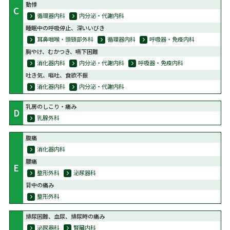
動悸
C
循環器内科
内分泌・代謝内科
睡眠中の呼吸停止、深いいびき
耳鼻咽喉・頭頸部外科
循環器内科
呼吸器・免疫内科
胸やけ、むかつき、嚥下困難
消化器内科
内分泌・代謝内科
呼吸器・免疫内科
吐き気、嘔吐、食欲不振
消化器内科
内分泌・代謝内科
乳房のしこり・痛み
D
乳腺外科
腹痛
消化器内科
腰痛
E
整形外科
泌尿器科
背中の痛み
整形外科
排尿困難、血尿、排尿時の痛み
泌尿器科
腎臓内科