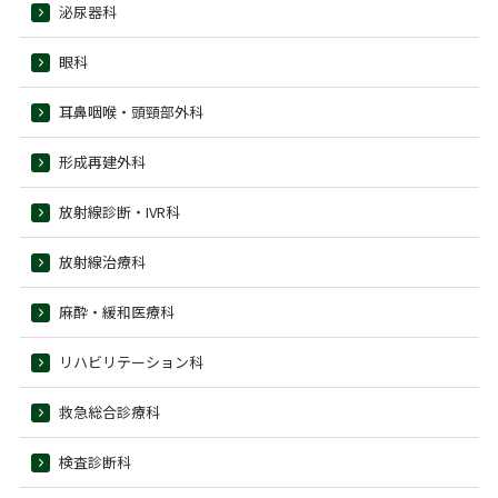
泌尿器科
眼科
耳鼻咽喉・頭頸部外科
形成再建外科
放射線診断・IVR科
放射線治療科
麻酔・緩和医療科
リハビリテーション科
救急総合診療科
検査診断科