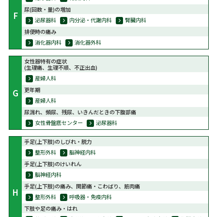
尿(回数・量)の増加
F
泌尿器科
内分泌・代謝内科
腎臓内科
排便時の痛み
消化器内科
消化器外科
女性器特有の症状
(生理痛、生理不順、不正出血)
産婦人科
更年期
G
産婦人科
尿漏れ、頻尿、残尿、いきんだときの下腹部痛
女性骨盤底センター
泌尿器科
手足(上下肢)のしびれ・脱力
整形外科
脳神経内科
手足(上下肢)のけいれん
脳神経内科
手足(上下肢)の痛み、関節痛・こわばり、筋肉痛
H
整形外科
呼吸器・免疫内科
下肢や足の痛み・はれ