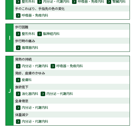
整形外科
内分泌・代謝内科
呼吸器・免疫内科
腎臓内科
手のこわばり、手指先の色の変化
呼吸器・免疫内科
歩行困難
整形外科
脳神経内科
I
歩行時の痛み
循環器内科
発熱の持続
内分泌・代謝内科
呼吸器・免疫内科
発疹、皮膚のかゆみ
皮膚科
食欲低下
J
消化器内科
内分泌・代謝内科
全身倦怠
内分泌・代謝内科
体重減少
内分泌・代謝内科