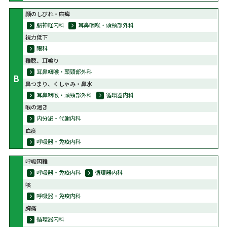
顔のしびれ・麻痺
脳神経内科
耳鼻咽喉・頭頸部外科
視力低下
眼科
難聴、耳鳴り
耳鼻咽喉・頭頸部外科
B
鼻つまり、くしゃみ・鼻水
耳鼻咽喉・頭頸部外科
循環器内科
喉の渇き
内分泌・代謝内科
血痰
呼吸器・免疫内科
呼吸困難
呼吸器・免疫内科
循環器内科
咳
呼吸器・免疫内科
胸痛
循環器内科