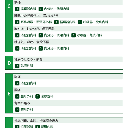
動悸
C
循環器内科
内分泌・代謝内科
睡眠中の呼吸停止、深いいびき
耳鼻咽喉・頭頸部外科
循環器内科
呼吸器・免疫内科
胸やけ、むかつき、嚥下困難
消化器内科
内分泌・代謝内科
呼吸器・免疫内科
吐き気、嘔吐、食欲不振
消化器内科
内分泌・代謝内科
乳房のしこり・痛み
D
乳腺外科
腹痛
消化器内科
腰痛
E
整形外科
泌尿器科
背中の痛み
整形外科
排尿困難、血尿、排尿時の痛み
泌尿器科
腎臓内科