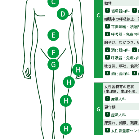
動悸
循環器内科
C
睡眠中の呼吸停止、
耳鼻咽喉・頭頸
呼吸器・免疫内
胸やけ、むかつき、
消化器内科
呼吸器・免疫内
吐き気、嘔吐、食欲
消化器内科
女性器特有の症状
(生理痛、生理不順、
産婦人科
更年期
G
産婦人科
尿漏れ、頻尿、残尿
女性骨盤底セン