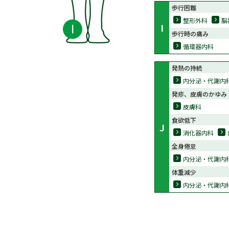
歩行困難
整形外科
脳
I
歩行時の痛み
循環器内科
発熱の持続
内分泌・代謝内
発疹、皮膚のかゆみ
皮膚科
食欲低下
J
消化器内科
全身倦怠
内分泌・代謝内
体重減少
内分泌・代謝内