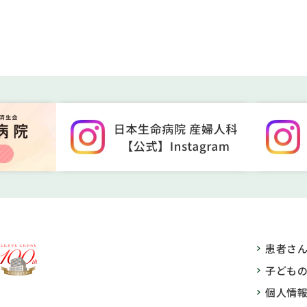
患者さ
子ども
個人情