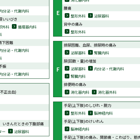
腰痛
内分泌・代謝内科
E
整形外科
泌尿器科
深いいびき
背中の痛み
部外科
循環器内科
整形外科
科
嚥下困難
排尿困難、血尿、排尿時の痛み
内分泌・代謝内科
泌尿器科
腎臓内科
科
尿(回数・量)の増加
不振
F
泌尿器科
内分泌・代謝内科
内分泌・代謝内科
腎臓内科
排便時の痛み
不正出血)
消化器内科
消化器外科
手足(上下肢)のしびれ・脱力
整形外科
脳神経内科
手足(上下肢)のけいれん
、いきんだときの下腹部痛
脳神経内科
ター
泌尿器科
手足(上下肢)の痛み、関節痛・こわばり、筋