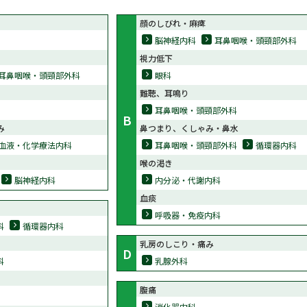
顔のしびれ・麻痺
脳神経内科
耳鼻咽喉・頭頸部外科
視力低下
耳鼻咽喉・頭頸部外科
眼科
難聴、耳鳴り
耳鼻咽喉・頭頸部外科
B
み
鼻つまり、くしゃみ・鼻水
血液・化学療法内科
耳鼻咽喉・頭頸部外科
循環器内科
喉の渇き
脳神経内科
内分泌・代謝内科
血痰
呼吸器・免疫内科
科
循環器内科
乳房のしこり・痛み
D
科
乳腺外科
腹痛
消化器内科