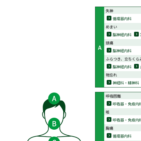
失神
循環器内科
めまい
脳神経内科
頭痛
A
脳神経内科
ふらつき、立ちくら
脳神経内科
物忘れ
神経科・精神科
呼吸困難
呼吸器・免疫内
咳
呼吸器・免疫内
胸痛
循環器内科