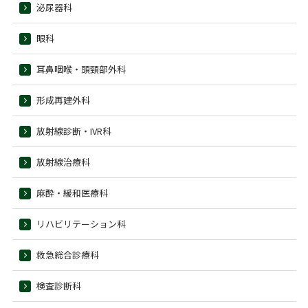
泌尿器科
眼科
耳鼻咽喉・頭頸部外科
形成再建外科
放射線診断・IVR科
放射線治療科
麻酔・緩和医療科
リハビリテーション科
救急総合診療科
検査診断科