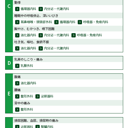
動悸
C
循環器内科
内分泌・代謝内科
睡眠中の呼吸停止、深いいびき
耳鼻咽喉・頭頸部外科
循環器内科
呼吸器・免疫内科
胸やけ、むかつき、嚥下困難
消化器内科
内分泌・代謝内科
呼吸器・免疫内科
吐き気、嘔吐、食欲不振
消化器内科
内分泌・代謝内科
乳房のしこり・痛み
D
乳腺外科
腹痛
消化器内科
腰痛
E
整形外科
泌尿器科
背中の痛み
整形外科
排尿困難、血尿、排尿時の痛み
泌尿器科
腎臓内科