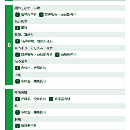
顔のしびれ・麻痺
脳神経内科
耳鼻咽喉・頭頸部外科
視力低下
眼科
難聴、耳鳴り
耳鼻咽喉・頭頸部外科
B
鼻つまり、くしゃみ・鼻水
耳鼻咽喉・頭頸部外科
循環器内科
喉の渇き
内分泌・代謝内科
血痰
呼吸器・免疫内科
呼吸困難
呼吸器・免疫内科
循環器内科
咳
呼吸器・免疫内科
胸痛
循環器内科