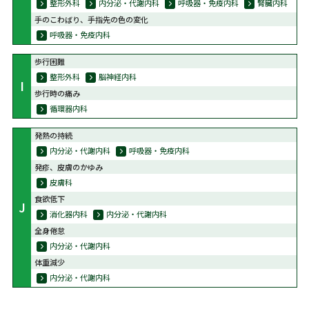
整形外科
内分泌・代謝内科
呼吸器・免疫内科
腎臓内科
手のこわばり、手指先の色の変化
呼吸器・免疫内科
歩行困難
整形外科
脳神経内科
I
歩行時の痛み
循環器内科
発熱の持続
内分泌・代謝内科
呼吸器・免疫内科
発疹、皮膚のかゆみ
皮膚科
食欲低下
J
消化器内科
内分泌・代謝内科
全身倦怠
内分泌・代謝内科
体重減少
内分泌・代謝内科