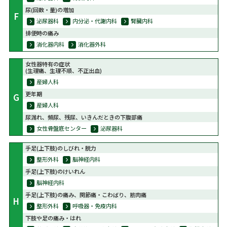
尿(回数・量)の増加
F
泌尿器科
内分泌・代謝内科
腎臓内科
排便時の痛み
消化器内科
消化器外科
女性器特有の症状
(生理痛、生理不順、不正出血)
産婦人科
更年期
G
産婦人科
尿漏れ、頻尿、残尿、いきんだときの下腹部痛
女性骨盤底センター
泌尿器科
手足(上下肢)のしびれ・脱力
整形外科
脳神経内科
手足(上下肢)のけいれん
脳神経内科
手足(上下肢)の痛み、関節痛・こわばり、筋肉痛
H
整形外科
呼吸器・免疫内科
下肢や足の痛み・はれ