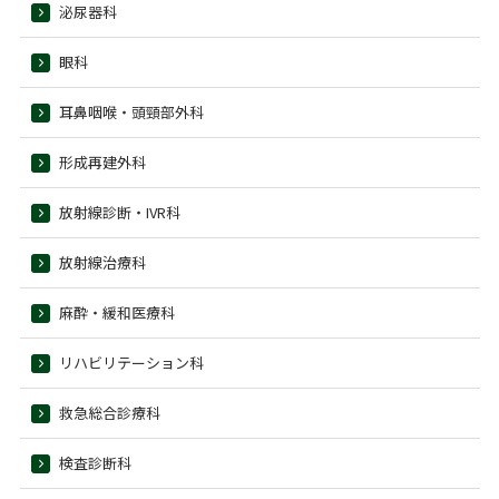
泌尿器科
眼科
耳鼻咽喉・頭頸部外科
形成再建外科
放射線診断・IVR科
放射線治療科
麻酔・緩和医療科
リハビリテーション科
救急総合診療科
検査診断科