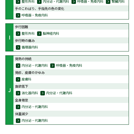
整形外科
内分泌・代謝内科
呼吸器・免疫内科
腎臓内科
手のこわばり、手指先の色の変化
呼吸器・免疫内科
歩行困難
整形外科
脳神経内科
I
歩行時の痛み
循環器内科
発熱の持続
内分泌・代謝内科
呼吸器・免疫内科
発疹、皮膚のかゆみ
皮膚科
食欲低下
J
消化器内科
内分泌・代謝内科
全身倦怠
内分泌・代謝内科
体重減少
内分泌・代謝内科