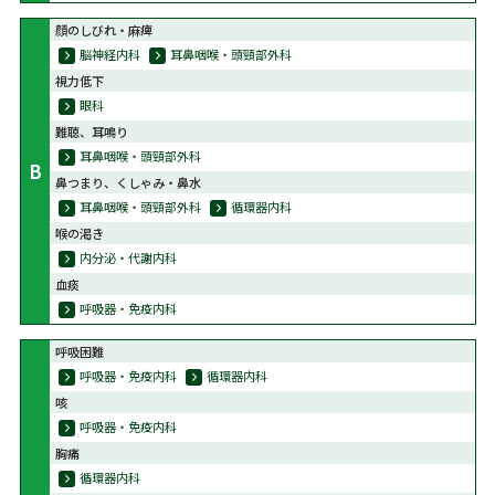
顔のしびれ・麻痺
脳神経内科
耳鼻咽喉・頭頸部外科
視力低下
眼科
難聴、耳鳴り
耳鼻咽喉・頭頸部外科
B
鼻つまり、くしゃみ・鼻水
耳鼻咽喉・頭頸部外科
循環器内科
喉の渇き
内分泌・代謝内科
血痰
呼吸器・免疫内科
呼吸困難
呼吸器・免疫内科
循環器内科
咳
呼吸器・免疫内科
胸痛
循環器内科