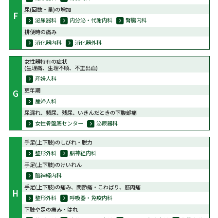
尿(回数・量)の増加
F
泌尿器科
内分泌・代謝内科
腎臓内科
排便時の痛み
消化器内科
消化器外科
女性器特有の症状
(生理痛、生理不順、不正出血)
産婦人科
更年期
G
産婦人科
尿漏れ、頻尿、残尿、いきんだときの下腹部痛
女性骨盤底センター
泌尿器科
手足(上下肢)のしびれ・脱力
整形外科
脳神経内科
手足(上下肢)のけいれん
脳神経内科
手足(上下肢)の痛み、関節痛・こわばり、筋肉痛
H
整形外科
呼吸器・免疫内科
下肢や足の痛み・はれ